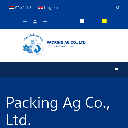
ภาษาไทย
English
Sear
Tools
Togg
Packing Ag Co.,
Ltd.