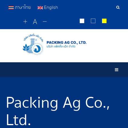
ภาษาไทย
English
Sear
Tools
Togg
Packing Ag Co.,
Ltd.