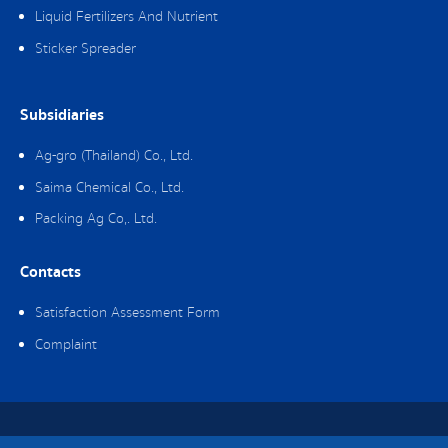
Liquid Fertilizers And Nutrient
Sticker Spreader
Subsidiaries
Ag-gro (Thailand) Co., Ltd.
Saima Chemical Co., Ltd.
Packing Ag Co,. Ltd.
Contacts
Satisfaction Assessment Form
Complaint
Copyright © 2019 Packing Ag Co,. Ltd. All Rights Reserved.