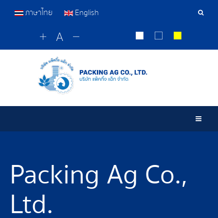
ภาษาไทย
English
Sear
Tools
Togg
Packing Ag Co.,
Ltd.