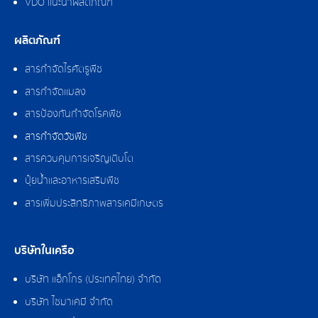
VDO แนะนำผลิตภัณฑ์
ผลิตภัณฑ์
สารกำจัดไรศัตรูพืช
สารกำจัดแมลง
สารป้องกันกำจัดโรคพืช
สารกำจัดวัชพืช
สารควบคุมการเจริญเติบโต
ปุ๋ยน้ำและอาหารเสริมพืช
สารเพิ่มประสิทธิภาพสารเคมีเกษตร
บริษัทในเครือ
บริษัท แอ็กโกร (ประเทศไทย) จำกัด
บริษัท ไซมาเคมี จำกัด