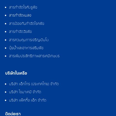
สารกำจัดไรศัตรูพืช
สารกำจัดแมลง
สารป้องกันกำจัดโรคพืช
สารกำจัดวัชพืช
สารควบคุมการเจริญเติบโต
ปุ๋ยน้ำและอาหารเสริมพืช
สารเพิ่มประสิทธิภาพสารเคมีเกษตร
บริษัทในเครือ
บริษัท แอ็กโกร (ประเทศไทย) จำกัด
บริษัท ไซมาเคมี จำกัด
บริษัท แพ็คกิ้ง แอ็ก จำกัด
ติดต่อเรา