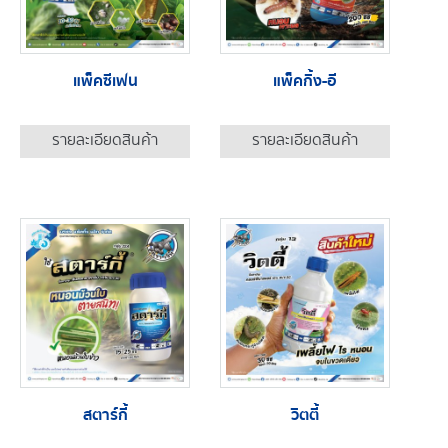
แพ็คซีเฟน
แพ็คกิ้ง-อี
รายละเอียดสินค้า
รายละเอียดสินค้า
สตาร์กี้
วิตตี้