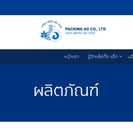
หน้าแรก
รู้จักแพ็คกิ้ง แอ็ก
บร
ผลิตภัณฑ์