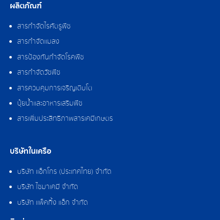
ผลิตภัณฑ์
สารกำจัดไรศัตรูพืช
สารกำจัดแมลง
สารป้องกันกำจัดโรคพืช
สารกำจัดวัชพืช
สารควบคุมการเจริญเติบโต
ปุ๋ยน้ำและอาหารเสริมพืช
สารเพิ่มประสิทธิภาพสารเคมีเกษตร
บริษัทในเครือ
บริษัท แอ็กโกร (ประเทศไทย) จำกัด
บริษัท ไซมาเคมี จำกัด
บริษัท แพ็คกิ้ง แอ็ก จำกัด