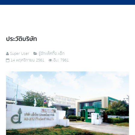
ประวัติบริษัท
Super User
รู้จักแพ็คกิ้ง แอ็ก
14 พฤศจิกายน 2561
ฮิต: 7961