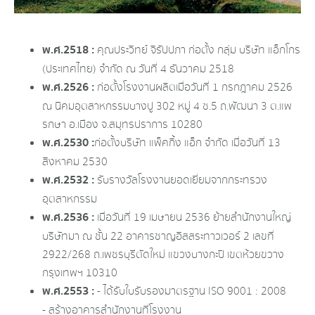
พ.ศ.2518 :
คุณประวิทย์ จิรัปปภา ก่อตั้ง กลุ่ม บริษัท แอ็กโกร
(ประเทศไทย) จำกัด ณ วันที่ 4 ธันวาคม 2518
พ.ศ.2526 :
ก่อตั้งโรงงานผลิตเมื่อวันที่ 1 กรกฎาคม 2526
ณ นิคมอุตสาหกรรมบางปู 302 หมู่ 4 ซ.5 ถ.พัฒนา 3 ต.แพ
รกษา อ.เมือง จ.สมุทรปราการ 10280
พ.ศ.2530 :
ก่อตั้งบริษัท แพ็คกิ้ง แอ็ก จำกัด เมื่อวันที่ 13
สิงหาคม 2530
พ.ศ.2532 :
รับรางวัลโรงงานยอดเยี่ยมจากกระทรวง
อุตสาหกรรม
พ.ศ.2536 :
เมื่อวันที่ 19 เมษายน 2536 ย้ายสำนักงานใหญ่
บริษัทมา ณ ชั้น 22 อาคารชาญอิสสระทาวเวอร์ 2 เลขที่
2922/268 ถ.เพชรบุรีตัดใหม่ แขวงบางกะปิ เขตห้วยขวาง
กรุงเทพฯ 10310
พ.ศ.2553 :
- ได้รับใบรับรองมาตรฐาน ISO 9001 : 2008
- สร้างอาคารสำนักงานที่โรงงาน