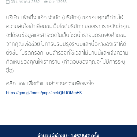
03 มกราคม 2562
ฮิต: 13963
บริษัท แพ็คกิ้ง แอ็ก จำกัด (บริษัทฯ) ขอขอบคุณที่ท่านให้
ความสนใจเข้าเยี่ยมชมเว็บไซด์บริษัทฯ ของเรา เราหวังว่าคุณ
จะได้รับข้อมูลและสาระดีดีในเว็บไซด์นี้ เรายินดีรับฟังคำติชม
จากคุณเพื่อช่วยในการปรับปรุงระบบและเนื้อหาของเราให้ดี
ยิ่งขึ้น โปรดกรอกแบบสำรวจที่ใช้เวลาไม่นานนี้และแจ้งความ
คิดเห็นของคุณให้เราทราบ (คำตอบของคุณจะไม่มีการระบุ
ชื่อ)
คลิก link เพื่อทำแบบสำรวจความพึงพอใจ
https://goo.gl/forms/popzJnckQhUOMrpH3
จำนวนผู้เข้าชม :
1452642
ครั้ง