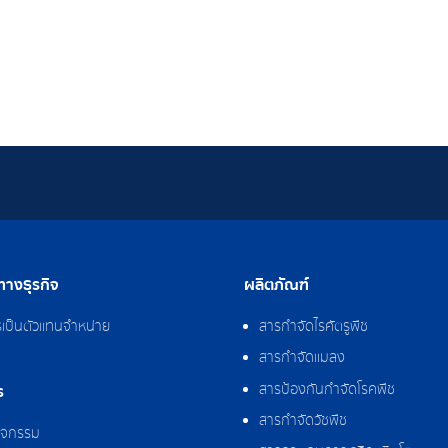
างธุรกิจ
ผลิตภัณฑ์
รเป็นตัวแทนจำหน่าย
สารกำจัดไรศัตรูพืช
สารกำจัดแมลง
สารป้องกันกำจัดโรคพืช
ร
สารกำจัดวัชพืช
กิจกรรม