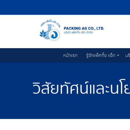
หน้าแรก
รู้จักแพ็คกิ้ง แอ็ก
บร
วิสัยทัศน์และน