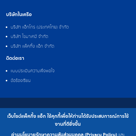
บริษัทในเครือ
บริษัท แอ็กโกร (ประเทศไทย) จำกัด
บริษัท ไซมาเคมี จำกัด
บริษัท แพ็คกิ้ง แอ็ก จำกัด
ติดต่อเรา
แบบประเมินความพึงพอใจ
ข้อร้องเรียน
สงวนลิขสิทธิ์ © 2562 บริษัท แพ็คกิ้ง แอ็ก จำกัด
เว็บไซต์แพ็คกิ้ง แอ็ก ใช้คุกกี้เพื่อให้ท่านได้รับประสบการณ์การใช้
เบอร์โทร : 0-2308-2102 | โทรสาร : 0-2308-2487
งานที่ดียิ่งขึ้น
อ่านนโยบายรักษาความลับส่วนบุคคล (Privacy Policy)
และ
0-2308-2102