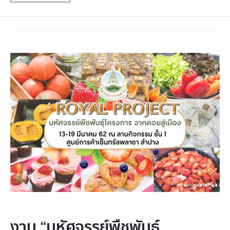
งาน “มหัศจรรย์พืชพันธุ์