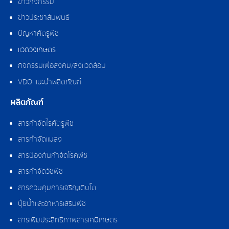
ข่าวกิจกรรม
ข่าวประชาสัมพันธ์
ปัญหาศัตรูพืช
แวดวงเกษตร
กิจกรรมเพื่อสังคม/สิ่งแวดล้อม
VDO แนะนำผลิตภัณฑ์
ผลิตภัณฑ์
สารกำจัดไรศัตรูพืช
สารกำจัดแมลง
สารป้องกันกำจัดโรคพืช
สารกำจัดวัชพืช
สารควบคุมการเจริญเติบโต
ปุ๋ยน้ำและอาหารเสริมพืช
สารเพิ่มประสิทธิภาพสารเคมีเกษตร