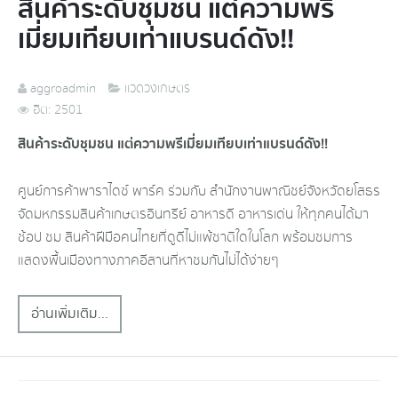
สินค้าระดับชุมชน แต่ความพรี
เมี่ยมเทียบเท่าแบรนด์ดัง!!
aggroadmin
แวดวงเกษตร
ฮิต: 2501
สินค้าระดับชุมชน แต่ความพรีเมี่ยมเทียบเท่าแบรนด์ดัง!!
ศูนย์การค้าพาราไดซ์ พาร์ค ร่วมกับ สำนักงานพาณิชย์จังหวัดยโสธร
จัดมหกรรมสินค้าเกษตรอินทรีย์ อาหารดี อาหารเด่น ให้ทุกคนได้มา
ช้อป ชม สินค้าฝีมือคนไทยที่ดูดีไม่แพ้ชาติใดในโลก พร้อมชมการ
แสดงพื้นเมืองทางภาคอีสานที่หาชมกันไม่ได้ง่ายๆ
อ่านเพิ่มเติม...