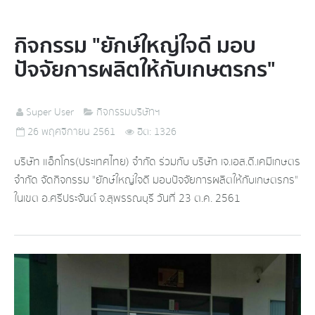
กิจกรรม "ยักษ์ใหญ่ใจดี มอบ
ปัจจัยการผลิตให้กับเกษตรกร"
Super User
กิจกรรมบริษัทฯ
26 พฤศจิกายน 2561
ฮิต: 1326
บริษัท แอ็กโกร(ประเทศไทย) จำกัด ร่วมกับ บริษัท เจ.เอส.ดี.เคมีเกษตร
จำกัด จัดกิจกรรม "ยักษ์ใหญ่ใจดี มอบปัจจัยการผลิตให้กับเกษตรกร"
ในเขต อ.ศรีประจันต์ จ.สุพรรณบุรี วันที่ 23 ต.ค. 2561