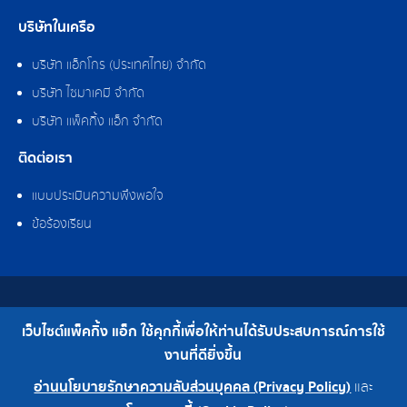
บริษัทในเครือ
บริษัท แอ็กโกร (ประเทศไทย) จำกัด
บริษัท ไซมาเคมี จำกัด
บริษัท แพ็คกิ้ง แอ็ก จำกัด
ติดต่อเรา
แบบประเมินความพึงพอใจ
ข้อร้องเรียน
สงวนลิขสิทธิ์ © 2562 บริษัท แพ็คกิ้ง แอ็ก จำกัด
เว็บไซต์แพ็คกิ้ง แอ็ก ใช้คุกกี้เพื่อให้ท่านได้รับประสบการณ์การใช้
เบอร์โทร : 0-2308-2102 | โทรสาร : 0-2308-2487
งานที่ดียิ่งขึ้น
อ่านนโยบายรักษาความลับส่วนบุคคล (Privacy Policy)
และ
0-2308-2102
โรงงาน 0-2324-0515-6