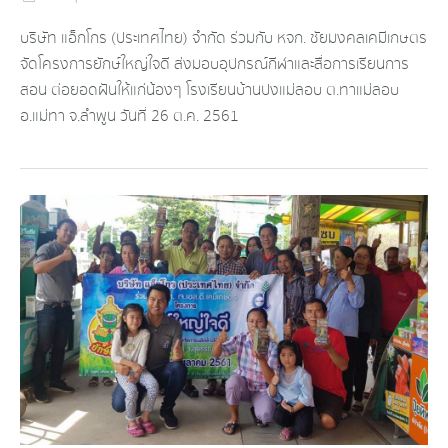
บริษัท แอ็กโกร (ประเทศไทย) จำกัด ร่วมกับ หจก. ชัยมงคลเคมีเกษตร
จัดโครงการยักษ์ใหญ่ใจดี ส่งมอบอุปกรณ์กีฬาและสื่อการเรียนการ
สอน ต่อยอดฝันให้แก่น้องๆ โรงเรียนบ้านปงแม่ลอบ ต.ทาแม่ลอบ
อ.แม่ทา จ.ลำพูน วันที่ 26 ต.ค. 2561