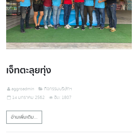
เจ็ทตะลุยทุ่ง
aggroadmin
กิจกรรมบริษัทฯ
14 มกราคม 2562
ฮิต: 1807
อ่านเพิ่มเติม...