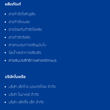
ผลิตภัณฑ์
สารกำจัดไรศัตรูพืช
สารกำจัดแมลง
สารป้องกันกำจัดโรคพืช
สารกำจัดวัชพืช
สารควบคุมการเจริญเติบโต
ปุ๋ยน้ำและอาหารเสริมพืช
สารเพิ่มประสิทธิภาพสารเคมีเกษตร
บริษัทในเครือ
บริษัท แอ็กโกร (ประเทศไทย) จำกัด
บริษัท ไซมาเคมี จำกัด
บริษัท แพ็คกิ้ง แอ็ก จำกัด