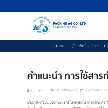
หน้าแรก
รู้จักแพ็คกิ้ง แอ็ก
บร
คำแนะนำ การใช้สารก
aggroadmin
ข่าวประชาสัมพันธ์
19 พฤศจิกายน 25
เชื่อว่ายังคงมีพี่น้องเกษตรกรในหลายพื้นที่ที่ยังขาดค