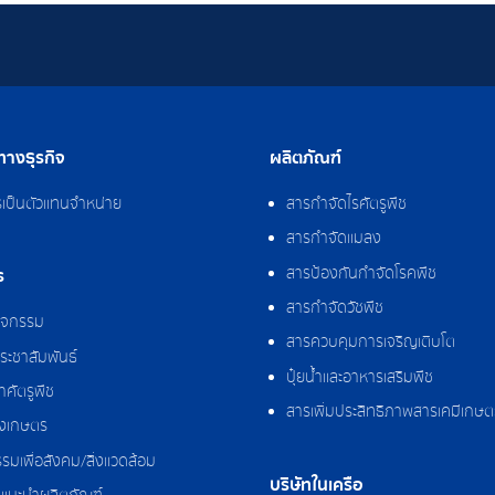
างธุรกิจ
ผลิตภัณฑ์
รเป็นตัวแทนจำหน่าย
สารกำจัดไรศัตรูพืช
สารกำจัดแมลง
สารป้องกันกำจัดโรคพืช
ร
สารกำจัดวัชพืช
กิจกรรม
สารควบคุมการเจริญเติบโต
ระชาสัมพันธ์
ปุ๋ยน้ำและอาหารเสริมพืช
ศัตรูพืช
สารเพิ่มประสิทธิภาพสารเคมีเกษต
งเกษตร
รมเพื่อสังคม/สิ่งแวดล้อม
บริษัทในเครือ