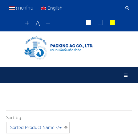
ภาษาไทย
English
Sear
Tools
Togg
Sort by
Sorted Product Name -/+