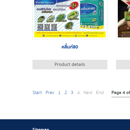
คลิ้นท์80
Product details
Page 4 o
Start
Prev
1
2
3
4
Next
End
Sitemap