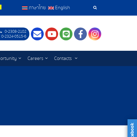
ภาษาไทย
English
Search
Tools
0-2308-2102
Contact
Youtube
LINE
Facebook
Instagram
 0-2324-0515-6
ortunity
Careers
Contacts
facebook