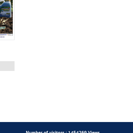
Number of visitors :
1454269
Views