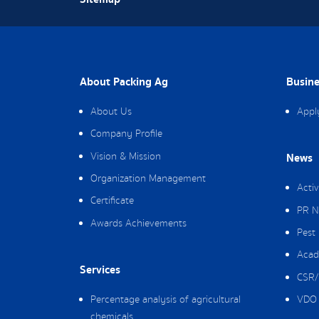
About Packing Ag
Busine
About Us
Appl
Company Profile
Vision & Mission
News
Organization Management
Activ
Certificate
PR N
Awards Achievements
Pest
Acad
Services
CSR/
Percentage analysis of agricultural
VDO 
chemicals