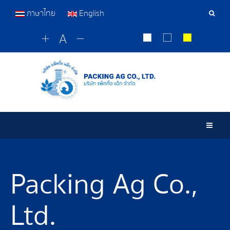
ภาษาไทย
English
Sear
Tools
Togg
Packing Ag Co.,
Ltd.